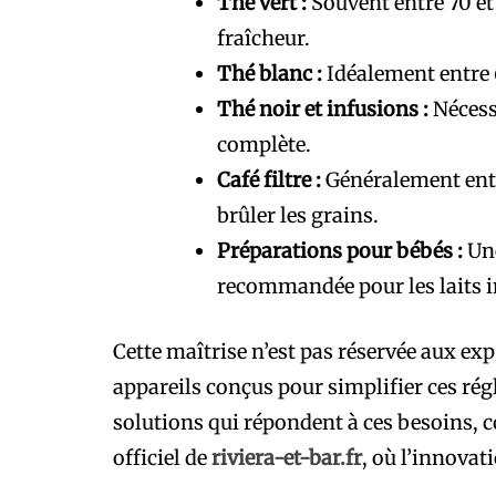
Thé vert :
Souvent entre 70 et
fraîcheur.
Thé blanc :
Idéalement entre 6
Thé noir et infusions :
Nécess
complète.
Café filtre :
Généralement entr
brûler les grains.
Préparations pour bébés :
Une
recommandée pour les laits i
Cette maîtrise n’est pas réservée aux expe
appareils conçus pour simplifier ces rég
solutions qui répondent à ces besoins, 
officiel de
riviera-et-bar.fr
, où l’innovat