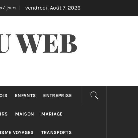
vendredi, Août 7, 2026
quipements outdoor qui transforment votre jardin en oasis
Il 
U WEB
OIS
ENFANTS
ENTREPRISE
IRS
MAISON
MARIAGE
ISME VOYAGES
TRANSPORTS