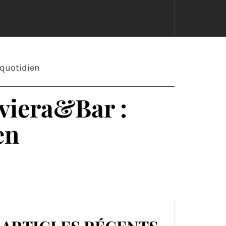
 quotidien
iviera&Bar :
en