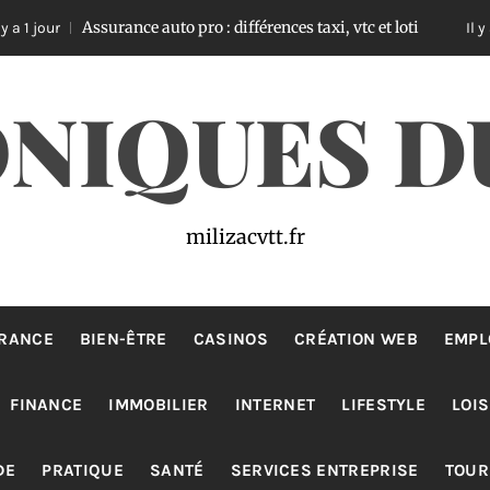
ssurance auto pro : différences taxi, vtc et loti
É
Il y a 2 jours
NIQUES D
milizacvtt.fr
RANCE
BIEN-ÊTRE
CASINOS
CRÉATION WEB
EMPL
FINANCE
IMMOBILIER
INTERNET
LIFESTYLE
LOIS
DE
PRATIQUE
SANTÉ
SERVICES ENTREPRISE
TOUR