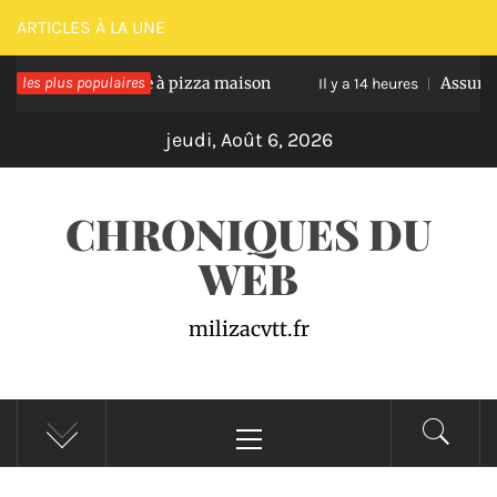
Passer
ARTICLES À LA UNE
au
ssir une pâte à pizza maison
les plus populaires
Assurance auto pr
contenu
Il y a 14 heures
jeudi, Août 6, 2026
CHRONIQUES DU
WEB
milizacvtt.fr
Menu
principal