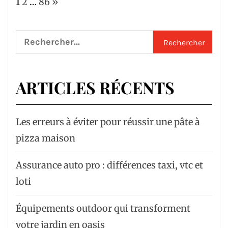
Page:
Next
1
2
…
86
»
Rechercher :
ARTICLES RÉCENTS
Les erreurs à éviter pour réussir une pâte à
pizza maison
Assurance auto pro : différences taxi, vtc et
loti
Équipements outdoor qui transforment
votre jardin en oasis