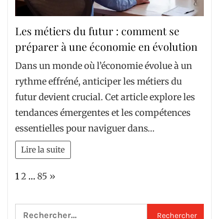
Les métiers du futur : comment se
préparer à une économie en évolution
Dans un monde où l’économie évolue à un
rythme effréné, anticiper les métiers du
futur devient crucial. Cet article explore les
tendances émergentes et les compétences
essentielles pour naviguer dans…
Lire la suite
Page:
Next
1
2
…
85
»
Rechercher :