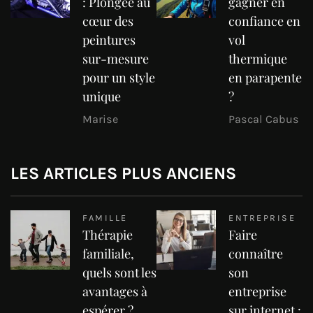
: Plongée au
gagner en
cœur des
confiance en
peintures
vol
sur-mesure
thermique
pour un style
en parapente
unique
?
Marise
Pascal Cabus
LES ARTICLES PLUS ANCIENS
FAMILLE
ENTREPRISE
Thérapie
Faire
familiale,
connaître
quels sont les
son
avantages à
entreprise
espérer ?
sur internet :