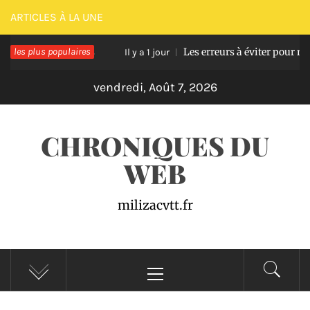
Passer
ARTICLES À LA UNE
au
sse en bois
les plus populaires
Les erreurs à éviter pour réussir une
contenu
Il y a 1 jour
vendredi, Août 7, 2026
CHRONIQUES DU
WEB
milizacvtt.fr
Menu
principal