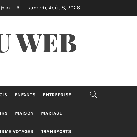
samedi, Août 8, 2026
urance auto pro : différences taxi, vtc et loti
Équ
Il y a 3 jours
U WEB
OIS
ENFANTS
ENTREPRISE
IRS
MAISON
MARIAGE
ISME VOYAGES
TRANSPORTS