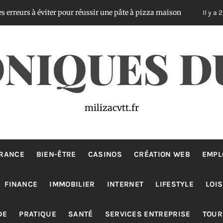
 éviter pour réussir une pâte à pizza maison
Ass
Il y a 2 jours
NIQUES D
milizacvtt.fr
RANCE
BIEN-ÊTRE
CASINOS
CRÉATION WEB
EMPL
FINANCE
IMMOBILIER
INTERNET
LIFESTYLE
LOIS
DE
PRATIQUE
SANTÉ
SERVICES ENTREPRISE
TOUR