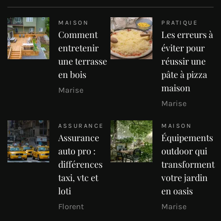
MAISON
PRATIQUE
Comment
Les erreurs à
entretenir
éviter pour
une terrasse
réussir une
en bois
pâte à pizza
maison
Marise
Marise
ASSURANCE
MAISON
Assurance
Équipements
auto pro :
outdoor qui
différences
transforment
taxi, vtc et
votre jardin
loti
en oasis
Florent
Marise