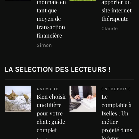
monnaie en
apporter un
tant que
site internet
moyen de
thérapeute
transaction
Claude
financière
Simon
LA SELECTION DES LECTEURS !
ANIMAUX
ENTREPRISE
Bien choisir
Le
une litière
comptable à
pour votre
Ixelles : Un
chat : guide
métier
complet
projeté dans
le futur