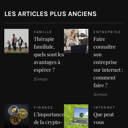
LES ARTICLES PLUS ANCIENS
FAMILLE
ENTREPRISE
Thérapie
Faire
familiale,
connaître
quels sont les
son
avantages à
entreprise
espérer ?
sur internet :
comment
Simon
faire ?
Simon
FINANCE
INTERNET
L’importance
Que peut
de la crypto-
vous