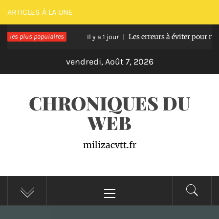
Passer
ARTICLES À LA UNE
au
sse en bois
les plus populaires
Les erreurs à éviter pour réussir une
contenu
Il y a 1 jour
vendredi, Août 7, 2026
CHRONIQUES DU
WEB
milizacvtt.fr
Menu
principal