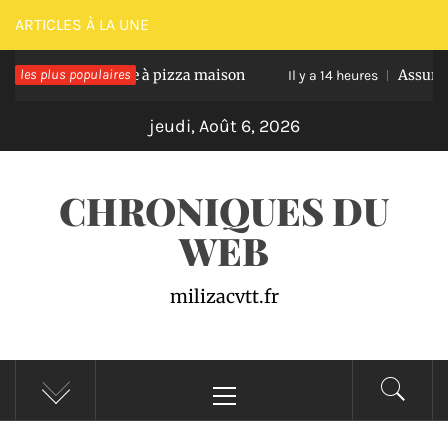
Passer
ARTICLES À LA UNE
au
ssir une pâte à pizza maison
les plus populaires
Assurance auto pro
contenu
Il y a 14 heures
jeudi, Août 6, 2026
CHRONIQUES DU
WEB
milizacvtt.fr
Menu
principal