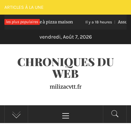
Passer
ARTICLES À LA UNE
au
ussir une pâte à pizza maison
les plus populaires
Assurance auto p
contenu
Il y a 18 heures
vendredi, Août 7, 2026
CHRONIQUES DU
WEB
milizacvtt.fr
Menu
principal