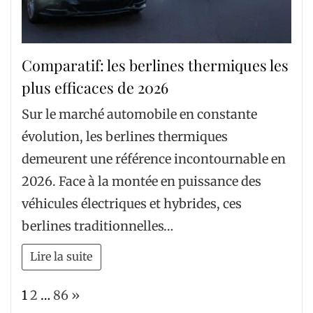
Comparatif: les berlines thermiques les
plus efficaces de 2026
Sur le marché automobile en constante
évolution, les berlines thermiques
demeurent une référence incontournable en
2026. Face à la montée en puissance des
véhicules électriques et hybrides, ces
berlines traditionnelles…
Lire la suite
Page:
Next
1
2
…
86
»