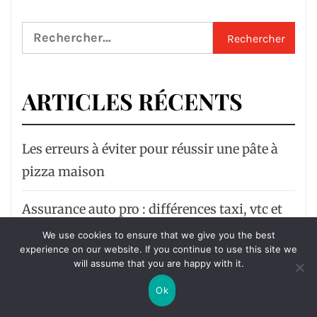
Rechercher :
ARTICLES RÉCENTS
Les erreurs à éviter pour réussir une pâte à
pizza maison
Assurance auto pro : différences taxi, vtc et
loti
We use cookies to ensure that we give you the best
experience on our website. If you continue to use this site we
will assume that you are happy with it.
Équipements outdoor qui transforment
votre jardin en oasis
Ok