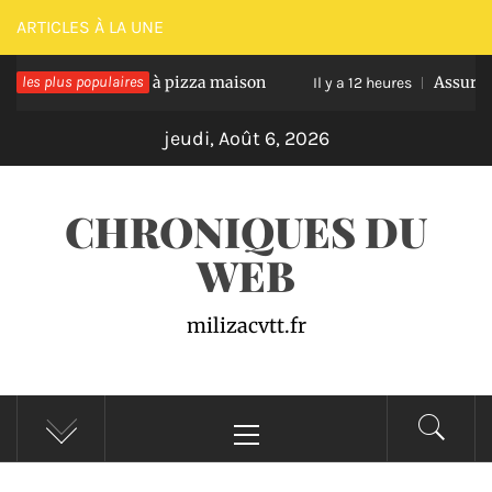
Passer
ARTICLES À LA UNE
au
sir une pâte à pizza maison
les plus populaires
Assurance auto pro 
contenu
Il y a 12 heures
jeudi, Août 6, 2026
CHRONIQUES DU
WEB
milizacvtt.fr
Menu
principal