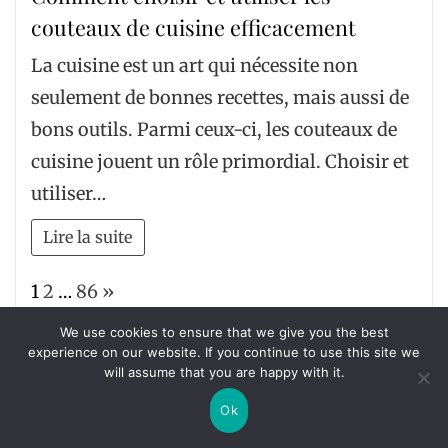
couteaux de cuisine efficacement
La cuisine est un art qui nécessite non
seulement de bonnes recettes, mais aussi de
bons outils. Parmi ceux-ci, les couteaux de
cuisine jouent un rôle primordial. Choisir et
utiliser…
Lire la suite
Page:
Next
1
2
…
86
»
We use cookies to ensure that we give you the best
experience on our website. If you continue to use this site we
Rechercher :
will assume that you are happy with it.
Ok