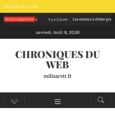
Passer
ARTICLES À LA UNE
au
rasse en bois
les plus populaires
Les erreurs à éviter pour réussir
contenu
Il y a 2 jours
samedi, Août 8, 2026
CHRONIQUES DU
WEB
milizacvtt.fr
Menu
principal