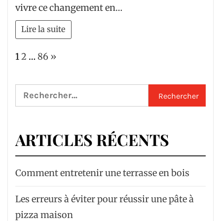
vivre ce changement en…
Lire la suite
Page:
Next
1
2
…
86
»
Rechercher :
ARTICLES RÉCENTS
Comment entretenir une terrasse en bois
Les erreurs à éviter pour réussir une pâte à
pizza maison