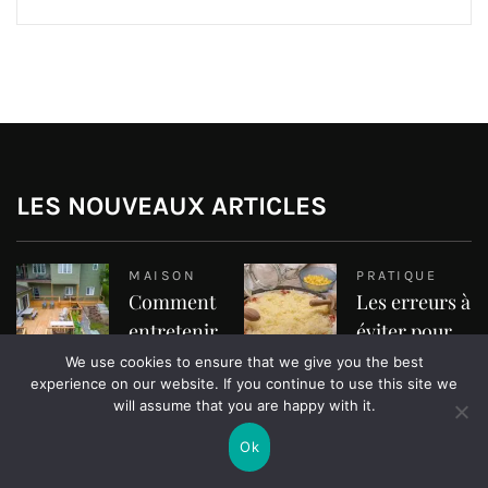
LES NOUVEAUX ARTICLES
MAISON
PRATIQUE
Comment
Les erreurs à
entretenir
éviter pour
une terrasse
réussir une
We use cookies to ensure that we give you the best
experience on our website. If you continue to use this site we
en bois
pâte à pizza
will assume that you are happy with it.
maison
Marise
Ok
Marise