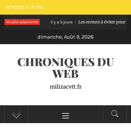
Passer
ARTICLES À LA UNE
au
sse en bois
les plus populaires
Les erreurs à éviter pour réussir u
contenu
Il y a 3 jours
dimanche, Août 9, 2026
CHRONIQUES DU
WEB
milizacvtt.fr
Menu
principal