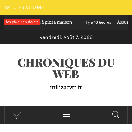
Passer
ARTICLES À LA UNE
au
ssir une pâte à pizza maison
les plus populaires
Assurance auto pro
contenu
Il y a 16 heures
vendredi, Août 7, 2026
CHRONIQUES DU
WEB
milizacvtt.fr
Menu
principal