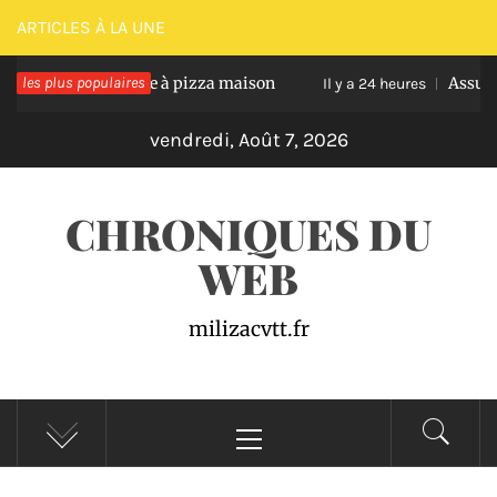
Passer
ARTICLES À LA UNE
au
ussir une pâte à pizza maison
les plus populaires
Assurance auto p
contenu
Il y a 24 heures
vendredi, Août 7, 2026
CHRONIQUES DU
WEB
milizacvtt.fr
Menu
principal