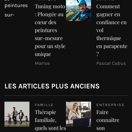
Tuning moto
Comment
: Plongée au
gagner en
cœur des
confiance en
peintures
vol
sur-mesure
thermique
pour un style
en parapente
unique
?
Marise
Pascal Cabus
LES ARTICLES PLUS ANCIENS
FAMILLE
ENTREPRISE
Thérapie
Faire
familiale,
connaître
quels sont les
son