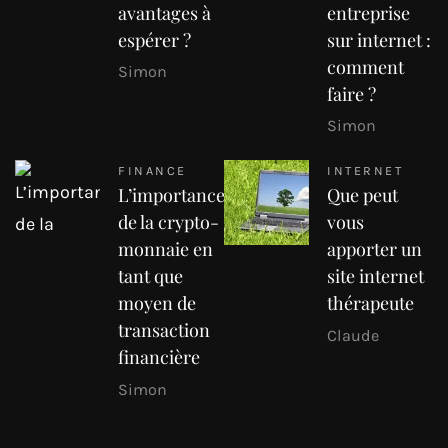
avantages à
entreprise
espérer ?
sur internet :
comment
Simon
faire ?
Simon
FINANCE
INTERNET
L’importance
Que peut
de la crypto-
vous
monnaie en
apporter un
tant que
site internet
moyen de
thérapeute
transaction
Claude
financière
Simon