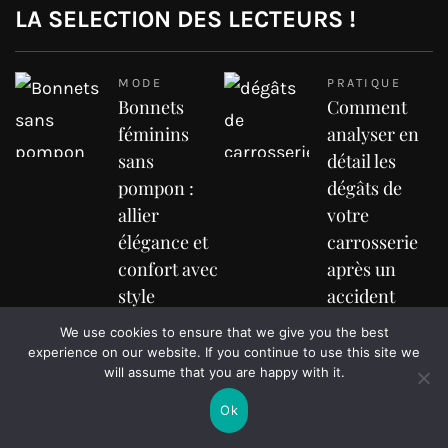
LA SELECTION DES LECTEURS !
MODE
PRATIQUE
Bonnets
Comment
féminins
analyser en
sans
détail les
pompon :
dégâts de
allier
votre
élégance et
carrosserie
confort avec
après un
style
accident
Marise
Marise
We use cookies to ensure that we give you the best
experience on our website. If you continue to use this site we
will assume that you are happy with it.
INTERNET
IMMOBILIER
Exploration
Le notaire
Ok
complète des
dans une