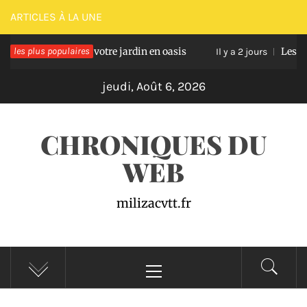
Passer
ARTICLES À LA UNE
au
ansforment votre jardin en oasis
les plus populaires
Les meilleurs 
contenu
Il y a 2 jours
jeudi, Août 6, 2026
CHRONIQUES DU
WEB
milizacvtt.fr
Menu
principal