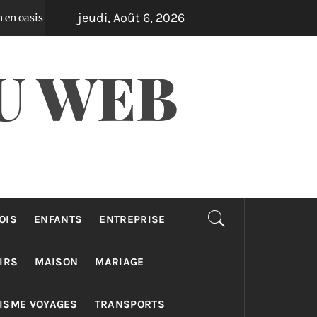
jeudi, Août 6, 2026
Les meilleurs sites de CBD en 2025 : guide comple
Il y a 2 jours
U WEB
OIS
ENFANTS
ENTREPRISE
IRS
MAISON
MARIAGE
ISME VOYAGES
TRANSPORTS