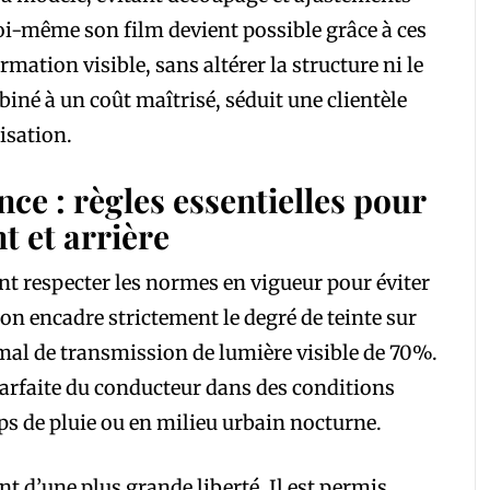
 soi-même son film devient possible grâce à ces
mation visible, sans altérer la structure ni le
biné à un coût maîtrisé, séduit une clientèle
lisation.
ce : règles essentielles pour
nt et arrière
t respecter les normes en vigueur pour éviter
ion encadre strictement le degré de teinte sur
mal de transmission de lumière visible de 70%.
 parfaite du conducteur dans des conditions
ps de pluie ou en milieu urbain nocturne.
nt d’une plus grande liberté. Il est permis