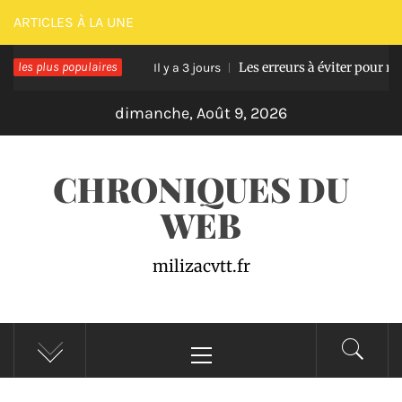
Passer
ARTICLES À LA UNE
au
se en bois
les plus populaires
Les erreurs à éviter pour réussir un
contenu
Il y a 3 jours
dimanche, Août 9, 2026
CHRONIQUES DU
WEB
milizacvtt.fr
Menu
principal