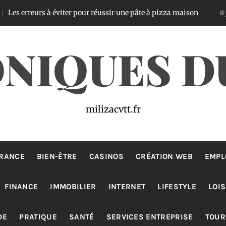
rs à éviter pour réussir une pâte à pizza maison
Il y a 3 jours
NIQUES D
milizacvtt.fr
RANCE
BIEN-ÊTRE
CASINOS
CRÉATION WEB
EMPL
FINANCE
IMMOBILIER
INTERNET
LIFESTYLE
LOIS
DE
PRATIQUE
SANTÉ
SERVICES ENTREPRISE
TOUR