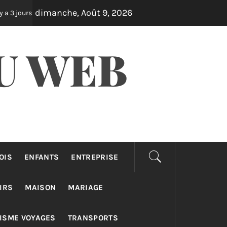
dimanche, Août 9, 2026
Assurance auto pro : différences taxi, vtc et loti
Il y a 4 jours
U WEB
OIS
ENFANTS
ENTREPRISE
IRS
MAISON
MARIAGE
ISME VOYAGES
TRANSPORTS