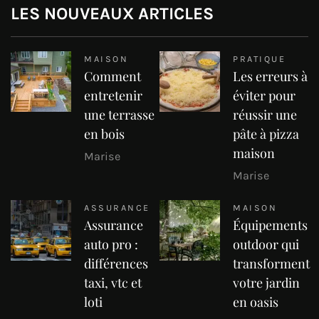
LES NOUVEAUX ARTICLES
MAISON
PRATIQUE
Comment
Les erreurs à
entretenir
éviter pour
une terrasse
réussir une
en bois
pâte à pizza
maison
Marise
Marise
ASSURANCE
MAISON
Assurance
Équipements
auto pro :
outdoor qui
différences
transforment
taxi, vtc et
votre jardin
loti
en oasis