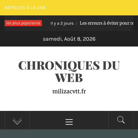
Passer
ARTICLES À LA UNE
au
se en bois
les plus populaires
Les erreurs à éviter pour réussir une
contenu
Il y a 2 jours
samedi, Août 8, 2026
CHRONIQUES DU
WEB
milizacvtt.fr
Menu
principal