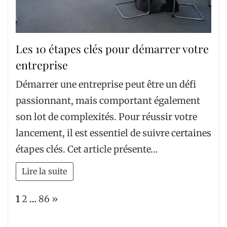
Les 10 étapes clés pour démarrer votre
entreprise
Démarrer une entreprise peut être un défi
passionnant, mais comportant également
son lot de complexités. Pour réussir votre
lancement, il est essentiel de suivre certaines
étapes clés. Cet article présente…
Lire la suite
Page:
Next
1
2
…
86
»