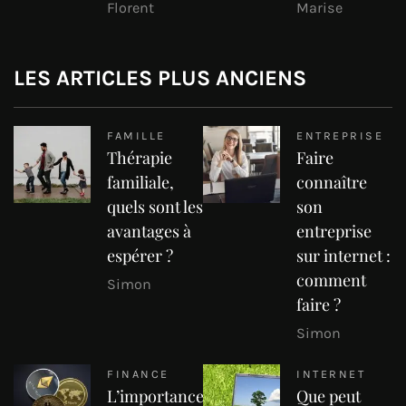
Florent
Marise
LES ARTICLES PLUS ANCIENS
FAMILLE
ENTREPRISE
Thérapie
Faire
familiale,
connaître
quels sont les
son
avantages à
entreprise
espérer ?
sur internet :
comment
Simon
faire ?
Simon
FINANCE
INTERNET
L’importance
Que peut