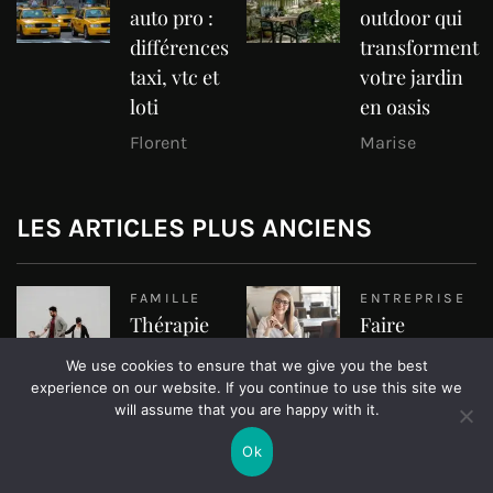
auto pro :
outdoor qui
différences
transforment
taxi, vtc et
votre jardin
loti
en oasis
Florent
Marise
LES ARTICLES PLUS ANCIENS
FAMILLE
ENTREPRISE
Thérapie
Faire
familiale,
connaître
We use cookies to ensure that we give you the best
quels sont les
son
experience on our website. If you continue to use this site we
avantages à
entreprise
will assume that you are happy with it.
espérer ?
sur internet :
Ok
comment
Simon