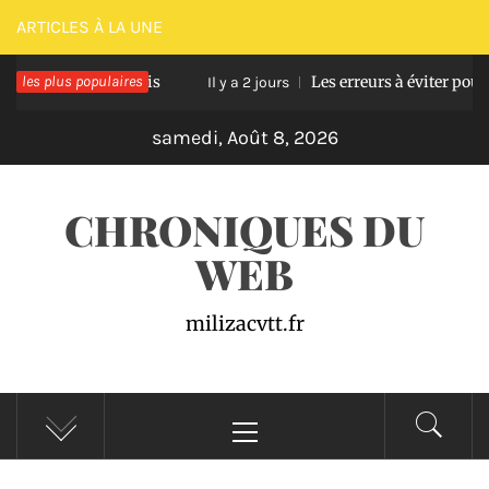
Passer
ARTICLES À LA UNE
au
rrasse en bois
les plus populaires
Les erreurs à éviter pour réussir
contenu
Il y a 2 jours
samedi, Août 8, 2026
CHRONIQUES DU
WEB
milizacvtt.fr
Menu
principal