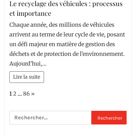
Le recyclage des véhicules : processus
et importance
Chaque année, des millions de véhicules
arrivent au terme de leur cycle de vie, posant
un défi majeur en matière de gestion des
déchets et de protection de l’environnement.
Aujourd’hui,…
Lire la suite
Page:
Next
1
2
…
86
»
Rechercher :