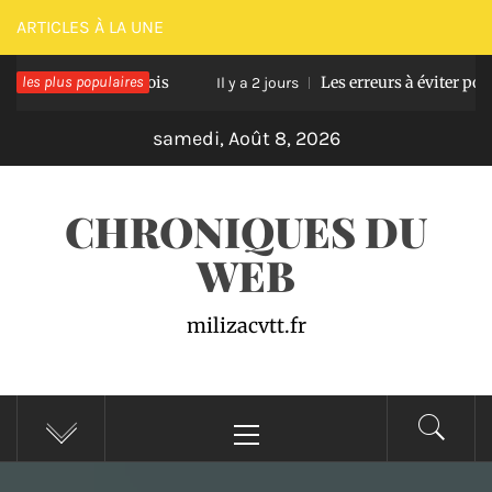
Passer
ARTICLES À LA UNE
au
 terrasse en bois
les plus populaires
Les erreurs à éviter pour réu
contenu
Il y a 2 jours
samedi, Août 8, 2026
CHRONIQUES DU
WEB
milizacvtt.fr
Menu
principal