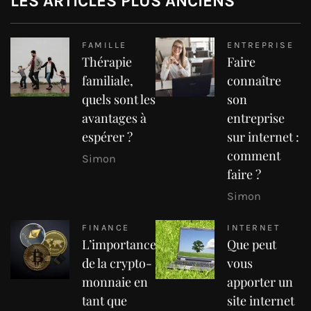
LES ARTICLES PLUS ANCIENS
FAMILLE
ENTREPRISE
Thérapie
Faire
familiale,
connaître
quels sont les
son
avantages à
entreprise
espérer ?
sur internet :
comment
Simon
faire ?
Simon
FINANCE
INTERNET
L’importance
Que peut
de la crypto-
vous
monnaie en
apporter un
tant que
site internet