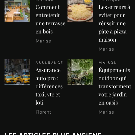
Comment
Les erreurs à
entretenir
éviter pour
une terrasse
réussir une
en bois
pâte à pizza
maison
Marise
Marise
ASSURANCE
MAISON
Assurance
Équipements
auto pro :
outdoor qui
différences
transforment
taxi, vtc et
votre jardin
loti
en oasis
Florent
Marise