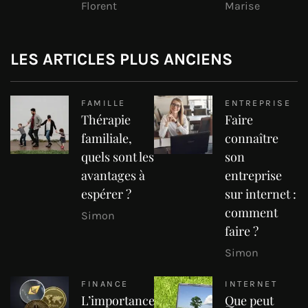
Florent
Marise
LES ARTICLES PLUS ANCIENS
FAMILLE
ENTREPRISE
Thérapie
Faire
familiale,
connaître
quels sont les
son
avantages à
entreprise
espérer ?
sur internet :
comment
Simon
faire ?
Simon
FINANCE
INTERNET
L’importance
Que peut