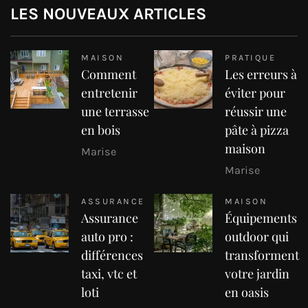
LES NOUVEAUX ARTICLES
MAISON
PRATIQUE
Comment
Les erreurs à
entretenir
éviter pour
une terrasse
réussir une
en bois
pâte à pizza
maison
Marise
Marise
ASSURANCE
MAISON
Assurance
Équipements
auto pro :
outdoor qui
différences
transforment
taxi, vtc et
votre jardin
loti
en oasis