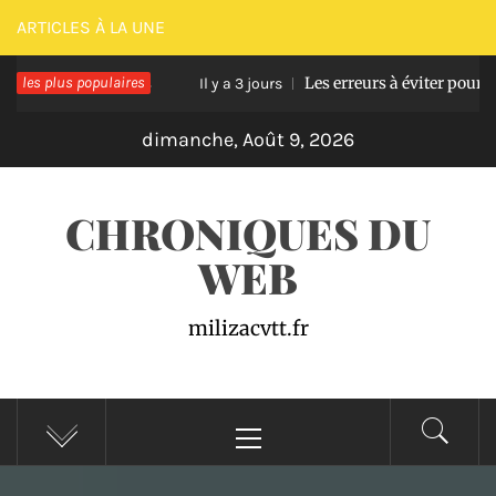
Passer
ARTICLES À LA UNE
au
asse en bois
les plus populaires
Les erreurs à éviter pour réussir u
contenu
Il y a 3 jours
dimanche, Août 9, 2026
CHRONIQUES DU
WEB
milizacvtt.fr
Menu
principal