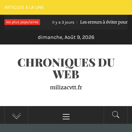
Passer
ARTICLES À LA UNE
au
sse en bois
les plus populaires
Les erreurs à éviter pour réussir u
contenu
Il y a 3 jours
dimanche, Août 9, 2026
CHRONIQUES DU
WEB
milizacvtt.fr
Menu
principal