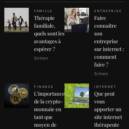
FAMILLE
ENTREPRISE
Thérapie
Faire
familiale,
connaître
quels sont les
son
avantages à
entreprise
espérer ?
sur internet :
comment
Simon
faire ?
Simon
FINANCE
INTERNET
L’importance
Que peut
de la crypto-
vous
monnaie en
apporter un
tant que
site internet
moyen de
thérapeute