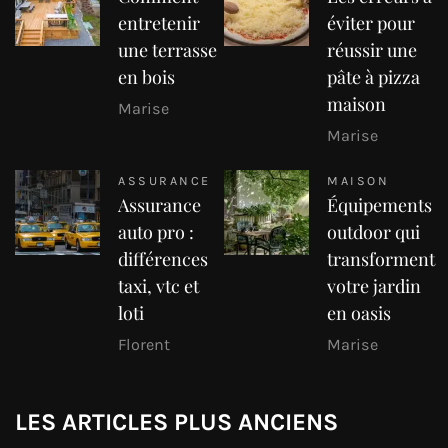
entretenir
éviter pour
une terrasse
réussir une
en bois
pâte à pizza
maison
Marise
Marise
ASSURANCE
MAISON
Assurance
Équipements
auto pro :
outdoor qui
différences
transforment
taxi, vtc et
votre jardin
loti
en oasis
Florent
Marise
LES ARTICLES PLUS ANCIENS