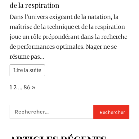
de la respiration
Dans l’univers exigeant de la natation, la
maîtrise de la technique et de la respiration
joue un rôle prépondérant dans la recherche
de performances optimales. Nager ne se
résume pas…
Lire la suite
Page:
Next
1
2
…
86
»
Rechercher :