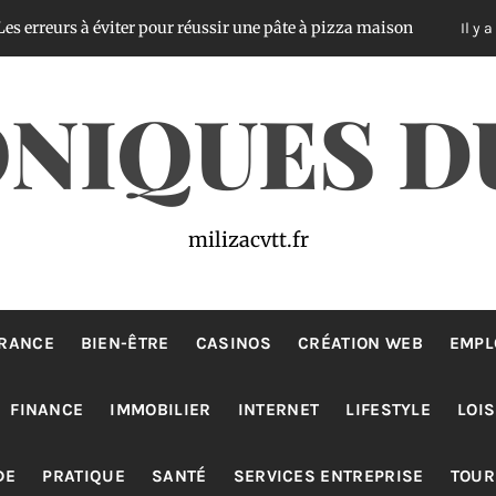
 à éviter pour réussir une pâte à pizza maison
A
Il y a 2 jours
NIQUES D
milizacvtt.fr
RANCE
BIEN-ÊTRE
CASINOS
CRÉATION WEB
EMPL
FINANCE
IMMOBILIER
INTERNET
LIFESTYLE
LOIS
DE
PRATIQUE
SANTÉ
SERVICES ENTREPRISE
TOUR