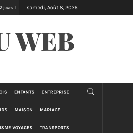
samedi, Août 8, 2026
ssurance auto pro : différences taxi, vtc et loti
É
Il y a 3 jours
U WEB
OIS
ENFANTS
ENTREPRISE
IRS
MAISON
MARIAGE
ISME VOYAGES
TRANSPORTS