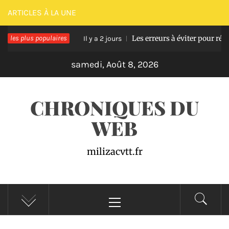
Passer
ARTICLES À LA UNE
au
e en bois
les plus populaires
Les erreurs à éviter pour réussir une
contenu
Il y a 2 jours
samedi, Août 8, 2026
CHRONIQUES DU
WEB
milizacvtt.fr
Menu
principal