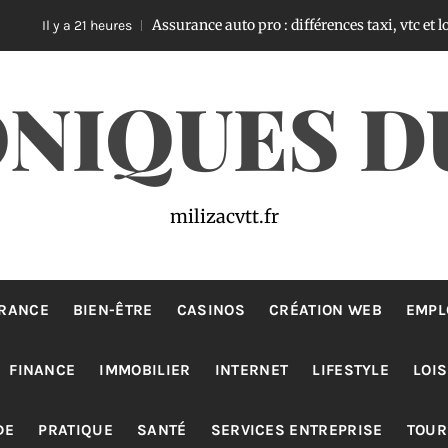
Assurance auto pro : différences taxi, vtc et loti
 a 21 heures
Il
NIQUES D
milizacvtt.fr
RANCE
BIEN-ÊTRE
CASINOS
CRÉATION WEB
EMPL
FINANCE
IMMOBILIER
INTERNET
LIFESTYLE
LOIS
DE
PRATIQUE
SANTÉ
SERVICES ENTREPRISE
TOUR