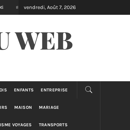
vendredi, Août 7, 2026
Équipements outdoor qui transforment votre jardin en 
 y a 2 jours
U WEB
OIS
ENFANTS
ENTREPRISE
IRS
MAISON
MARIAGE
ISME VOYAGES
TRANSPORTS