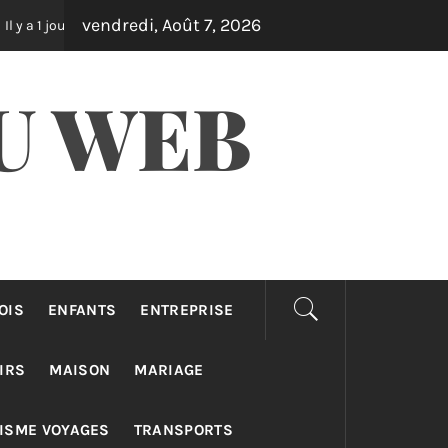
vendredi, Août 7, 2026
Assurance auto pro : différences taxi, vtc et loti
Il y a 2 jours
U WEB
OIS
ENFANTS
ENTREPRISE
IRS
MAISON
MARIAGE
ISME VOYAGES
TRANSPORTS