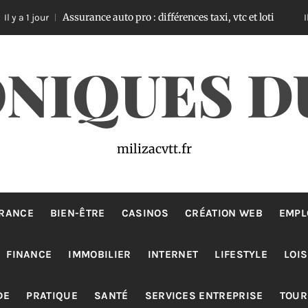
Assurance auto pro : différences taxi, vtc et loti
Il y a 2 jours
NIQUES D
milizacvtt.fr
RANCE
BIEN-ÊTRE
CASINOS
CRÉATION WEB
EMPL
FINANCE
IMMOBILIER
INTERNET
LIFESTYLE
LOIS
DE
PRATIQUE
SANTÉ
SERVICES ENTREPRISE
TOUR