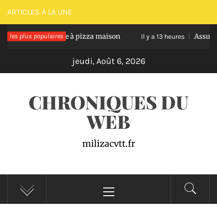
Passer
ARTICLES À LA UNE
au
ssir une pâte à pizza maison
les plus populaires
Assurance auto pr
contenu
Il y a 13 heures
jeudi, Août 6, 2026
CHRONIQUES DU
WEB
milizacvtt.fr
Menu
principal