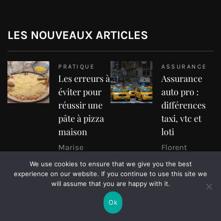
LES NOUVEAUX ARTICLES
PRATIQUE
ASSURANCE
Les erreurs à
Assurance
éviter pour
auto pro :
réussir une
différences
pâte à pizza
taxi, vtc et
maison
loti
Marise
Florent
We use cookies to ensure that we give you the best
MAISON
SANTÉ
experience on our website. If you continue to use this site we
Équipements
Les
will assume that you are happy with it.
outdoor qui
meilleurs
Ok
transforment
sites de CBD