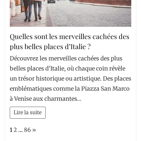
Quelles sont les merveilles cachées des
plus belles places d’Italie ?
Découvrez les merveilles cachées des plus
belles places d’Italie, où chaque coin révèle
un trésor historique ou artistique. Des places
emblématiques comme la Piazza San Marco
à Venise aux charmantes…
Lire la suite
Page:
Next
1
2
…
86
»