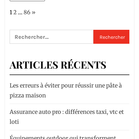
Page:
Next
1
2
…
86
»
Rechercher :
ARTICLES RÉCENTS
Les erreurs à éviter pour réussir une pâte à
pizza maison
Assurance auto pro : différences taxi, vtc et
loti
Équipements outdoor qui transforment