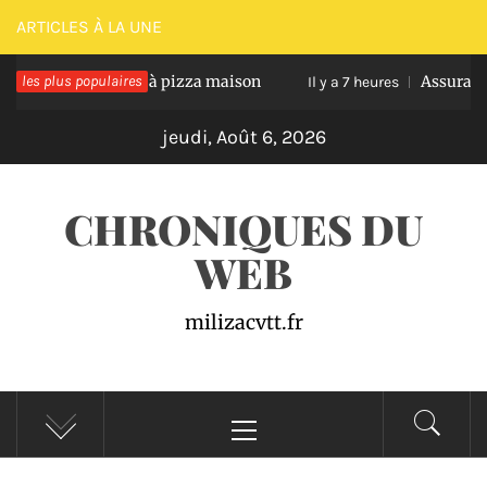
Passer
ARTICLES À LA UNE
au
sir une pâte à pizza maison
les plus populaires
Assurance auto pro 
contenu
Il y a 7 heures
jeudi, Août 6, 2026
CHRONIQUES DU
WEB
milizacvtt.fr
Menu
principal