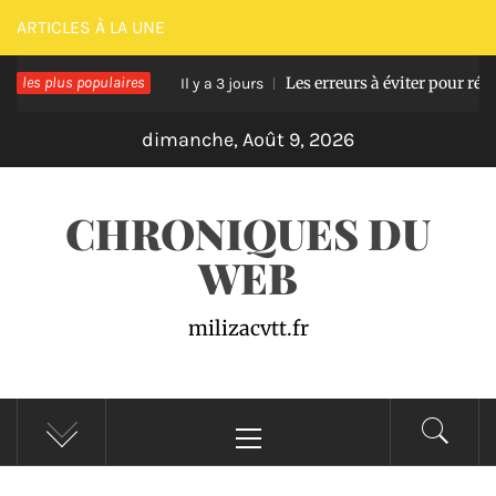
Passer
ARTICLES À LA UNE
au
e en bois
les plus populaires
Les erreurs à éviter pour réussir une 
contenu
Il y a 3 jours
dimanche, Août 9, 2026
CHRONIQUES DU
WEB
milizacvtt.fr
Menu
principal