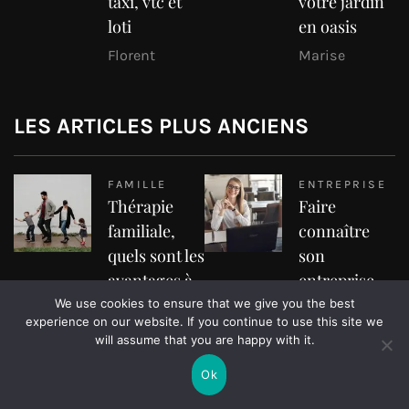
taxi, vtc et
votre jardin
loti
en oasis
Florent
Marise
LES ARTICLES PLUS ANCIENS
FAMILLE
ENTREPRISE
Thérapie
Faire
familiale,
connaître
quels sont les
son
avantages à
entreprise
espérer ?
sur internet :
We use cookies to ensure that we give you the best
experience on our website. If you continue to use this site we
comment
Simon
will assume that you are happy with it.
faire ?
Ok
Simon