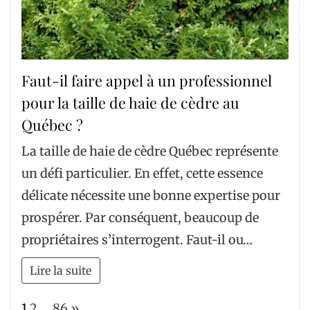
Faut-il faire appel à un professionnel
pour la taille de haie de cèdre au
Québec ?
La taille de haie de cèdre Québec représente
un défi particulier. En effet, cette essence
délicate nécessite une bonne expertise pour
prospérer. Par conséquent, beaucoup de
propriétaires s’interrogent. Faut-il ou…
Lire la suite
Page:
Next
1
2
…
86
»