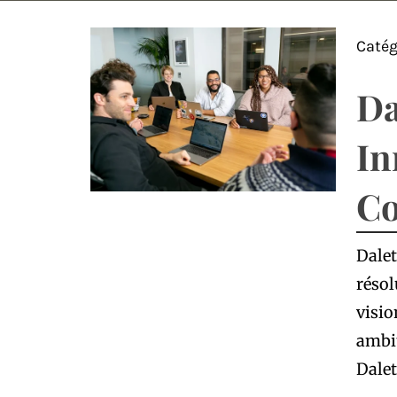
Catég
Da
In
Co
Dalet
résol
visio
ambit
Dalet