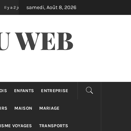
samedi, Août 8, 2026
Assurance auto pro : différences taxi, vtc et loti
jours
Il y a 3 j
U WEB
OIS
ENFANTS
ENTREPRISE
IRS
MAISON
MARIAGE
ISME VOYAGES
TRANSPORTS