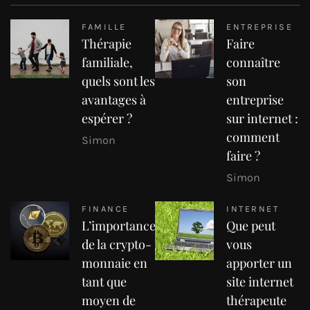
FAMILLE
ENTREPRISE
Thérapie
Faire
familiale,
connaître
quels sont les
son
avantages à
entreprise
espérer ?
sur internet :
comment
Simon
faire ?
Simon
FINANCE
INTERNET
L’importance
Que peut
de la crypto-
vous
monnaie en
apporter un
tant que
site internet
moyen de
thérapeute