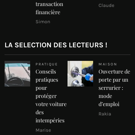
transaction
Claude
financière
Simon
LA SELECTION DES LECTEURS !
PRATIQUE
MAISON
Conseils
Ouverture de
pratiques
porte par un
pour
serrurier :
protéger
mode
votre voiture
d’emploi
des
Rakia
intempéries
Marise