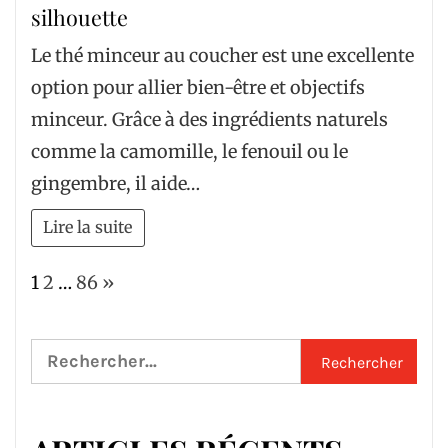
silhouette
Le thé minceur au coucher est une excellente
option pour allier bien-être et objectifs
minceur. Grâce à des ingrédients naturels
comme la camomille, le fenouil ou le
gingembre, il aide…
Lire la suite
Page:
Next
1
2
…
86
»
Rechercher :