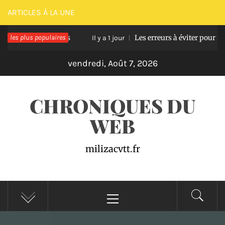
Passer
ARTICLES À LA UNE
au
asse en bois
les plus populaires
Les erreurs à éviter pour réussir u
contenu
Il y a 1 jour
vendredi, Août 7, 2026
CHRONIQUES DU
WEB
milizacvtt.fr
Menu
principal