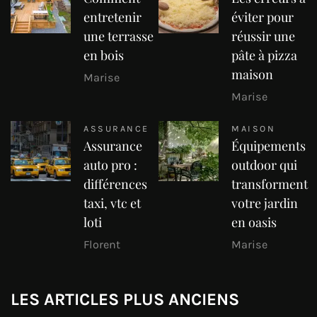
entretenir
éviter pour
une terrasse
réussir une
en bois
pâte à pizza
maison
Marise
Marise
ASSURANCE
MAISON
Assurance
Équipements
auto pro :
outdoor qui
différences
transforment
taxi, vtc et
votre jardin
loti
en oasis
Florent
Marise
LES ARTICLES PLUS ANCIENS