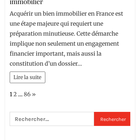
immobilier
Acquérir un bien immobilier en France est
une étape majeure qui requiert une
préparation minutieuse. Cette démarche
implique non seulement un engagement
financier important, mais aussi la
constitution d’un dossier…
Lire la suite
Page:
Next
1
2
…
86
»
Rechercher :