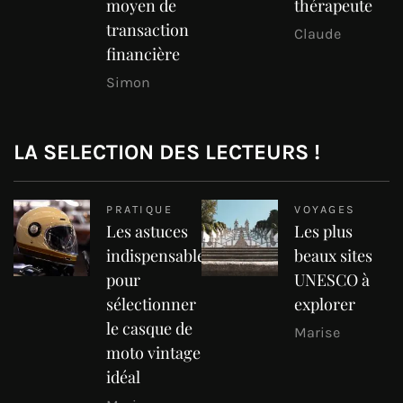
moyen de
thérapeute
transaction
Claude
financière
Simon
LA SELECTION DES LECTEURS !
PRATIQUE
VOYAGES
Les astuces
Les plus
indispensables
beaux sites
pour
UNESCO à
sélectionner
explorer
le casque de
Marise
moto vintage
idéal