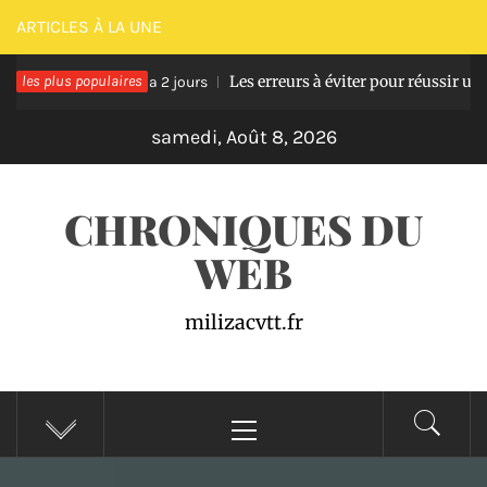
Passer
ARTICLES À LA UNE
au
ois
les plus populaires
Les erreurs à éviter pour réussir une pâte à
contenu
Il y a 2 jours
samedi, Août 8, 2026
CHRONIQUES DU
WEB
milizacvtt.fr
Menu
principal