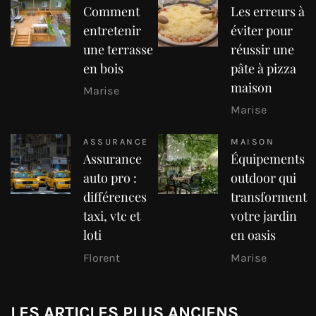
Comment
Les erreurs à
entretenir
éviter pour
une terrasse
réussir une
en bois
pâte à pizza
maison
Marise
Marise
ASSURANCE
MAISON
Assurance
Équipements
auto pro :
outdoor qui
différences
transforment
taxi, vtc et
votre jardin
loti
en oasis
Florent
Marise
LES ARTICLES PLUS ANCIENS