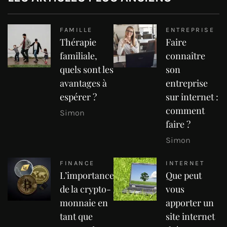
FAMILLE
ENTREPRISE
Thérapie
Faire
familiale,
connaître
quels sont les
son
avantages à
entreprise
espérer ?
sur internet :
comment
Simon
faire ?
Simon
FINANCE
INTERNET
L’importance
Que peut
de la crypto-
vous
monnaie en
apporter un
tant que
site internet