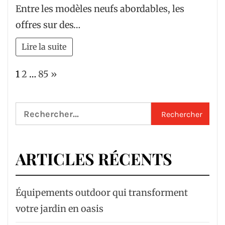
Entre les modèles neufs abordables, les
offres sur des…
Lire la suite
Page:
Next
1
2
…
85
»
Rechercher :
ARTICLES RÉCENTS
Équipements outdoor qui transforment
votre jardin en oasis