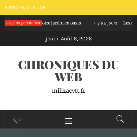
Passer
ARTICLES À LA UNE
au
sforment votre jardin en oasis
les plus populaires
Les meilleurs si
contenu
Il y a 2 jours
jeudi, Août 6, 2026
CHRONIQUES DU
WEB
milizacvtt.fr
Menu
principal