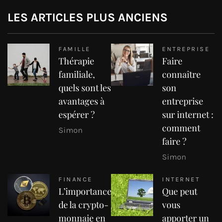
LES ARTICLES PLUS ANCIENS
FAMILLE
ENTREPRISE
Thérapie
Faire
familiale,
connaître
quels sont les
son
avantages à
entreprise
espérer ?
sur internet :
comment
Simon
faire ?
Simon
FINANCE
INTERNET
L’importance
Que peut
de la crypto-
vous
monnaie en
apporter un