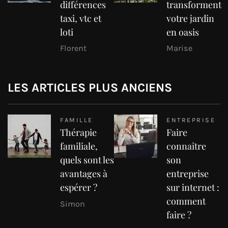
différences
transforment
taxi, vtc et
votre jardin
loti
en oasis
Florent
Marise
LES ARTICLES PLUS ANCIENS
FAMILLE
ENTREPRISE
Thérapie
Faire
familiale,
connaître
quels sont les
son
avantages à
entreprise
espérer ?
sur internet :
comment
Simon
faire ?