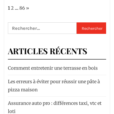
Page:
Next
1
2
…
86
»
Rechercher :
ARTICLES RÉCENTS
Comment entretenir une terrasse en bois
Les erreurs à éviter pour réussir une pâte à
pizza maison
Assurance auto pro : différences taxi, vtc et
loti