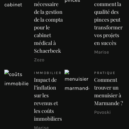
nécessaire
comment la
de la gestion
qualité des
de la compta
pinces peut
pour le
transformer
cabinet
vos projets
médical à
en succès
Schaerbeek
Marise
Zozo
IMMOBILIER
PRATIQUE
Impact de
Comment
l’inflation
trouver un
sur les
menuisier à
revenus et
Marmande ?
les coûts
Povoski
immobiliers
Marise