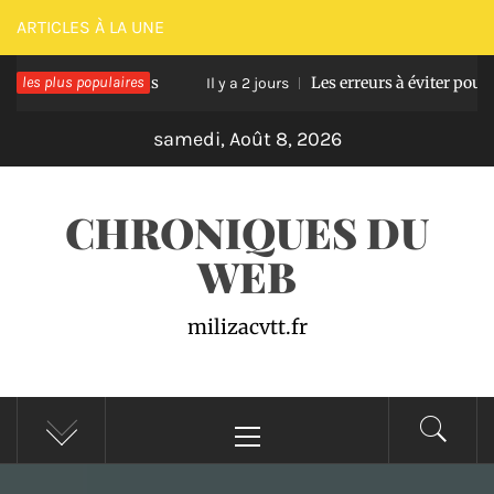
Passer
ARTICLES À LA UNE
au
rasse en bois
les plus populaires
Les erreurs à éviter pour réussir
contenu
Il y a 2 jours
samedi, Août 8, 2026
CHRONIQUES DU
WEB
milizacvtt.fr
Menu
principal