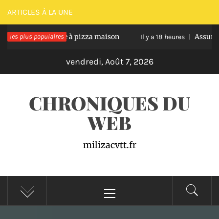
Passer
ARTICLES À LA UNE
au
ssir une pâte à pizza maison
les plus populaires
Assurance auto pr
contenu
Il y a 18 heures
vendredi, Août 7, 2026
CHRONIQUES DU
WEB
milizacvtt.fr
Menu
principal