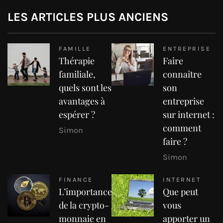
LES ARTICLES PLUS ANCIENS
FAMILLE
ENTREPRISE
Thérapie
Faire
familiale,
connaître
quels sont les
son
avantages à
entreprise
espérer ?
sur internet :
comment
Simon
faire ?
Simon
FINANCE
INTERNET
L’importance
Que peut
de la crypto-
vous
monnaie en
apporter un