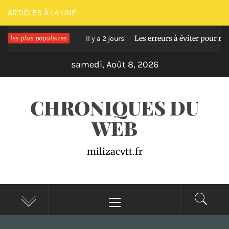
Passer
ARTICLES À LA UNE
au
se en bois
les plus populaires
Les erreurs à éviter pour réussir un
contenu
Il y a 2 jours
samedi, Août 8, 2026
CHRONIQUES DU
WEB
milizacvtt.fr
Menu
principal