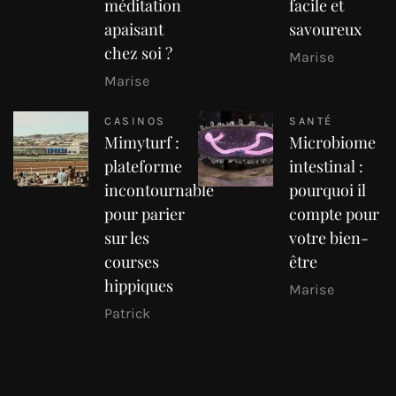
méditation
facile et
apaisant
savoureux
chez soi ?
Marise
Marise
CASINOS
SANTÉ
Mimyturf :
Microbiome
plateforme
intestinal :
incontournable
pourquoi il
pour parier
compte pour
sur les
votre bien-
courses
être
hippiques
Marise
Patrick