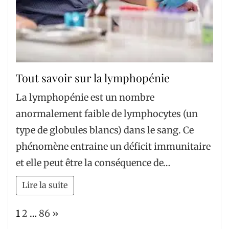
Tout savoir sur la lymphopénie
La lymphopénie est un nombre
anormalement faible de lymphocytes (un
type de globules blancs) dans le sang. Ce
phénomène entraine un déficit immunitaire
et elle peut être la conséquence de…
Lire la suite
Page:
Next
1
2
…
86
»