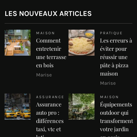
LES NOUVEAUX ARTICLES
MAISON
PRATIQUE
Comment
Les erreurs à
entretenir
éviter pour
une terrasse
réussir une
en bois
pâte à pizza
maison
Marise
Marise
ASSURANCE
MAISON
Assurance
Équipements
auto pro :
outdoor qui
différences
transforment
taxi, vtc et
votre jardin