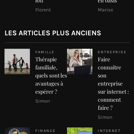
loti
en oasis
Florent
Marise
LES ARTICLES PLUS ANCIENS
FAMILLE
ENTREPRISE
Thérapie
Faire
familiale,
connaître
quels sont les
son
avantages à
entreprise
espérer ?
sur internet :
comment
Simon
faire ?
Simon
FINANCE
INTERNET