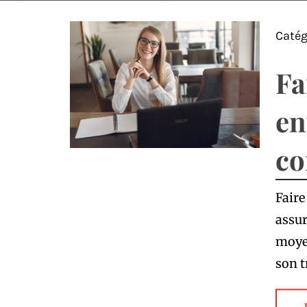
Catég
Fa
en
co
Faire
assur
moyen
son t