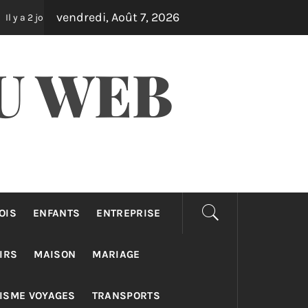
vendredi, Août 7, 2026
Assurance auto pro : différences taxi, vtc et loti
ours
Il y a 3 j
U WEB
OIS
ENFANTS
ENTREPRISE
IRS
MAISON
MARIAGE
ISME VOYAGES
TRANSPORTS