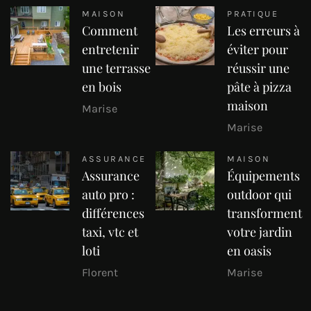
MAISON
PRATIQUE
Comment
Les erreurs à
entretenir
éviter pour
une terrasse
réussir une
en bois
pâte à pizza
maison
Marise
Marise
ASSURANCE
MAISON
Assurance
Équipements
auto pro :
outdoor qui
différences
transforment
taxi, vtc et
votre jardin
loti
en oasis
Florent
Marise