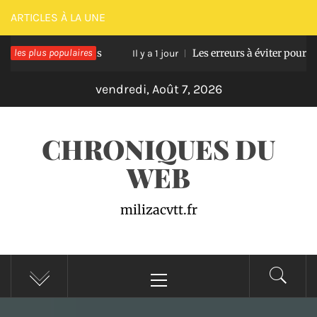
Passer
ARTICLES À LA UNE
au
rasse en bois
les plus populaires
Les erreurs à éviter pour réussir u
contenu
Il y a 1 jour
vendredi, Août 7, 2026
CHRONIQUES DU
WEB
milizacvtt.fr
Menu
principal