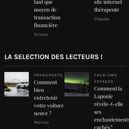
tant que
site internet
moyen de
thérapeute
transaction
Claude
financière
Simon
LA SELECTION DES LECTEURS !
TRANSPORTS
TOURISME
Comment
VOYAGES
Comment la
bien
Laponie
entretenir
révèle-t-elle
votre voiture
ses
neuve ?
enchantement
Marise
cachés?