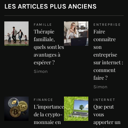
LES ARTICLES PLUS ANCIENS
FAMILLE
ENTREPRISE
Thérapie
Faire
familiale,
connaître
quels sont les
son
avantages à
entreprise
espérer ?
sur internet :
comment
Simon
faire ?
Simon
FINANCE
INTERNET
L’importance
Que peut
de la crypto-
vous
monnaie en
apporter un