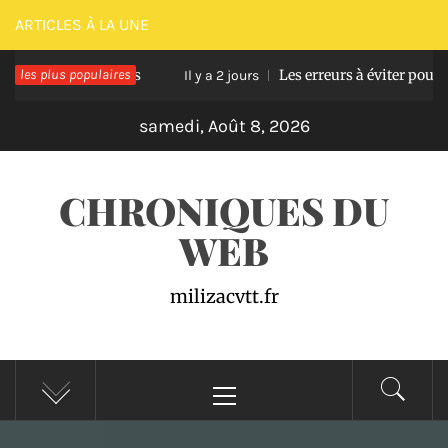
Passer
ARTICLES À LA UNE
au
asse en bois
les plus populaires
Les erreurs à éviter pour réussir 
contenu
Il y a 2 jours
samedi, Août 8, 2026
CHRONIQUES DU
WEB
milizacvtt.fr
Menu
principal