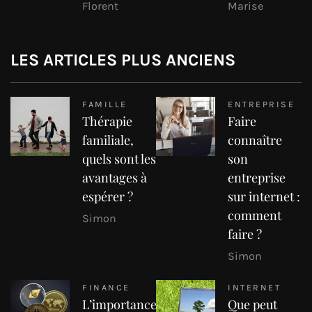
Florent
Marise
LES ARTICLES PLUS ANCIENS
FAMILLE
ENTREPRISE
Thérapie
Faire
familiale,
connaître
quels sont les
son
avantages à
entreprise
espérer ?
sur internet :
comment
Simon
faire ?
Simon
FINANCE
INTERNET
L’importance
Que peut