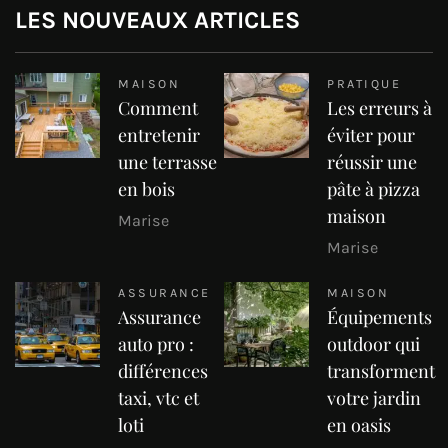
LES NOUVEAUX ARTICLES
MAISON
PRATIQUE
Comment
Les erreurs à
entretenir
éviter pour
une terrasse
réussir une
en bois
pâte à pizza
maison
Marise
Marise
ASSURANCE
MAISON
Assurance
Équipements
auto pro :
outdoor qui
différences
transforment
taxi, vtc et
votre jardin
loti
en oasis