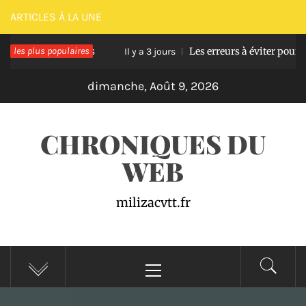
Passer
ARTICLES À LA UNE
au
rasse en bois
les plus populaires
Les erreurs à éviter pour réussir 
contenu
Il y a 3 jours
dimanche, Août 9, 2026
CHRONIQUES DU
WEB
milizacvtt.fr
Menu
principal