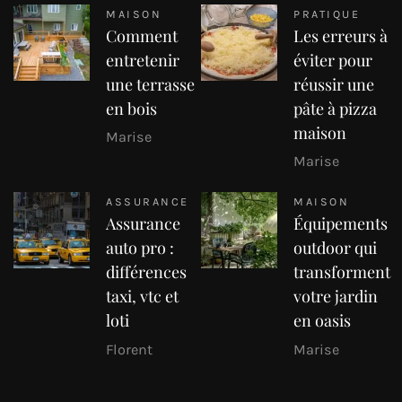
MAISON
PRATIQUE
Comment
Les erreurs à
entretenir
éviter pour
une terrasse
réussir une
en bois
pâte à pizza
maison
Marise
Marise
ASSURANCE
MAISON
Assurance
Équipements
auto pro :
outdoor qui
différences
transforment
taxi, vtc et
votre jardin
loti
en oasis
Florent
Marise