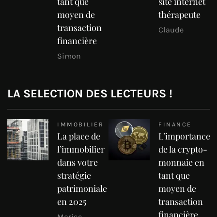
tant que
site internet
moyen de
thérapeute
transaction
Claude
financière
Simon
LA SELECTION DES LECTEURS !
IMMOBILIER
FINANCE
La place de
L’importance
l’immobilier
de la crypto-
dans votre
monnaie en
stratégie
tant que
patrimoniale
moyen de
en 2025
transaction
financière
Marise