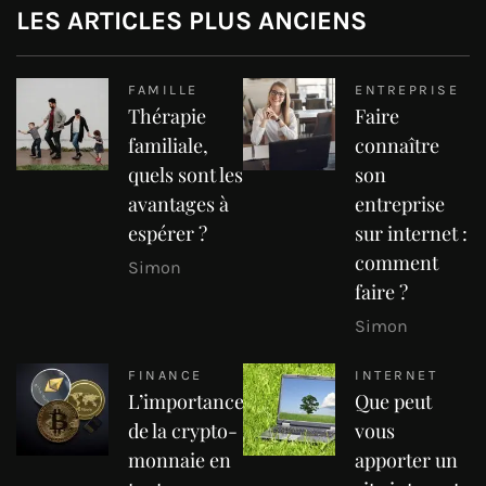
LES ARTICLES PLUS ANCIENS
FAMILLE
ENTREPRISE
Thérapie
Faire
familiale,
connaître
quels sont les
son
avantages à
entreprise
espérer ?
sur internet :
comment
Simon
faire ?
Simon
FINANCE
INTERNET
L’importance
Que peut
de la crypto-
vous
monnaie en
apporter un