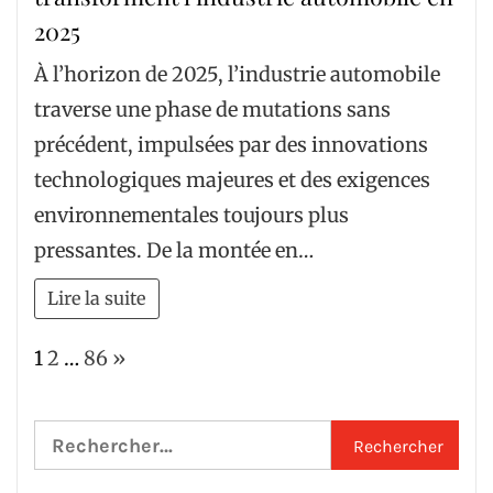
2025
À l’horizon de 2025, l’industrie automobile
traverse une phase de mutations sans
précédent, impulsées par des innovations
technologiques majeures et des exigences
environnementales toujours plus
pressantes. De la montée en…
Lire la suite
Page:
Next
1
2
…
86
»
Rechercher :