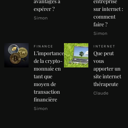
avantages à
entreprise
espérer ?
sur internet :
comment
Simon
faire ?
Simon
FINANCE
INTERNET
L’importance
Que peut
de la crypto-
vous
monnaie en
apporter un
tant que
site internet
moyen de
thérapeute
transaction
Claude
financière
Simon