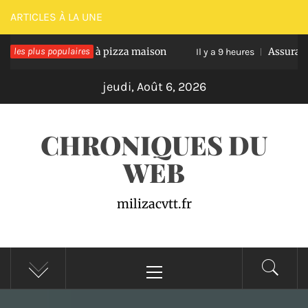
Passer
ARTICLES À LA UNE
au
ssir une pâte à pizza maison
les plus populaires
Assurance auto pro 
contenu
Il y a 9 heures
jeudi, Août 6, 2026
CHRONIQUES DU
WEB
milizacvtt.fr
Menu
principal