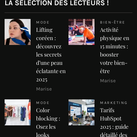
LA SELECTION DES LECTEURS !
MODE
BIEN-ÊTRE
Lifting
Activité
coréen :
physique en
découvrez
15 minutes :
les secrets
booster
d’une peau
votre bien-
éclatante en
être
2025
Marise
Marise
MODE
MARKETING
Color
Tarifs
blocking :
HubSpot
Osez les
2025 : guide
looks
détaillé des