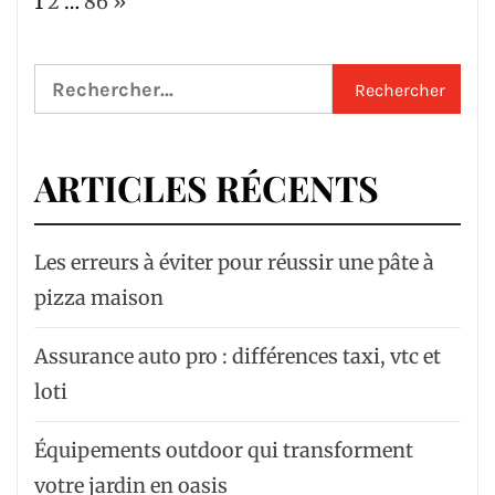
Page:
Next
1
2
…
86
»
Rechercher :
ARTICLES RÉCENTS
Les erreurs à éviter pour réussir une pâte à
pizza maison
Assurance auto pro : différences taxi, vtc et
loti
Équipements outdoor qui transforment
votre jardin en oasis