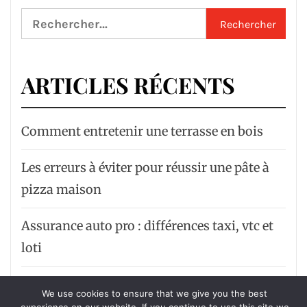
Rechercher :
ARTICLES RÉCENTS
Comment entretenir une terrasse en bois
Les erreurs à éviter pour réussir une pâte à
pizza maison
Assurance auto pro : différences taxi, vtc et
loti
Équipements outdoor qui transforment
We use cookies to ensure that we give you the best
votre jardin en oasis