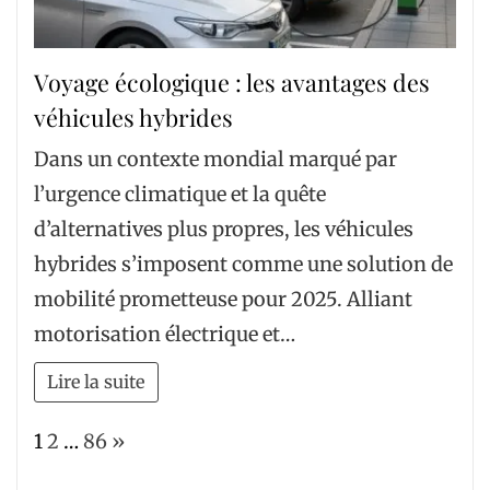
Voyage écologique : les avantages des
véhicules hybrides
Dans un contexte mondial marqué par
l’urgence climatique et la quête
d’alternatives plus propres, les véhicules
hybrides s’imposent comme une solution de
mobilité prometteuse pour 2025. Alliant
motorisation électrique et…
Lire la suite
Page:
Next
1
2
…
86
»