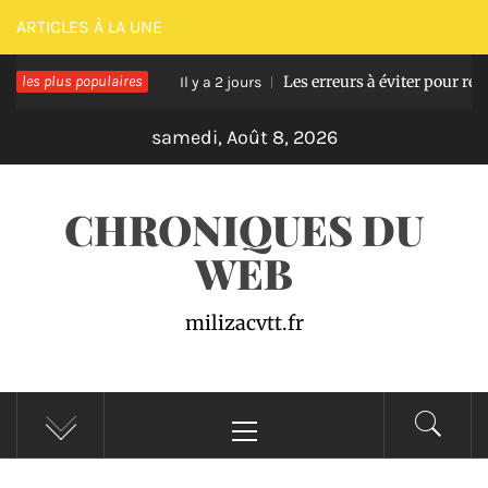
Passer
ARTICLES À LA UNE
au
e en bois
les plus populaires
Les erreurs à éviter pour réussir une
contenu
Il y a 2 jours
samedi, Août 8, 2026
CHRONIQUES DU
WEB
milizacvtt.fr
Menu
principal