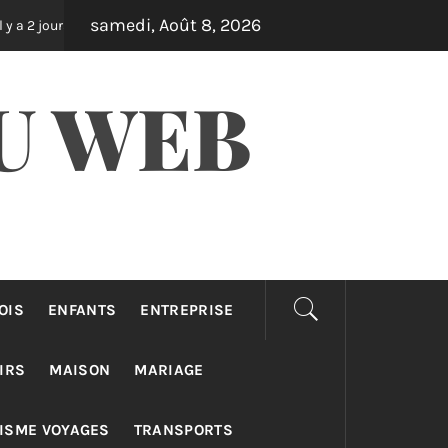
samedi, Août 8, 2026
Assurance auto pro : différences taxi, vtc et loti
Il y a 3 jours
U WEB
OIS
ENFANTS
ENTREPRISE
IRS
MAISON
MARIAGE
ISME VOYAGES
TRANSPORTS