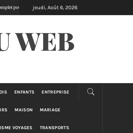
jeudi, Août 6, 2026
choisir qualité et prix
Tuning moto : Plongée a
Il y a 3 jours
U WEB
OIS
ENFANTS
ENTREPRISE
IRS
MAISON
MARIAGE
ISME VOYAGES
TRANSPORTS