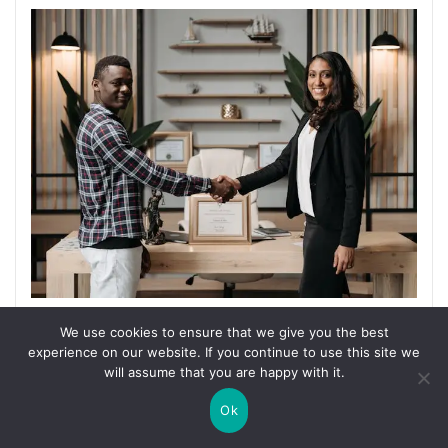
Les bienfaits des partenariats
We use cookies to ensure that we give you the best
experience on our website. If you continue to use this site we
stratégiques pour les entreprises
will assume that you are happy with it.
Dans un monde des affaires en constante
Ok
évolution, les partenariats stratégiques se