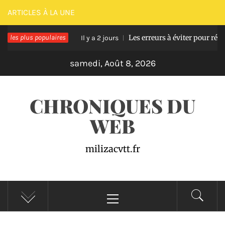
Passer
ARTICLES À LA UNE
au
e en bois
les plus populaires
Les erreurs à éviter pour réussir une 
contenu
Il y a 2 jours
samedi, Août 8, 2026
CHRONIQUES DU
WEB
milizacvtt.fr
Menu
principal