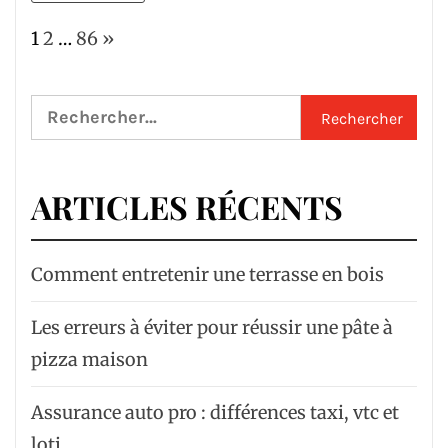
Page:
Next
1
2
…
86
»
Rechercher :
ARTICLES RÉCENTS
Comment entretenir une terrasse en bois
Les erreurs à éviter pour réussir une pâte à
pizza maison
Assurance auto pro : différences taxi, vtc et
loti