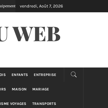
vendredi, Août 7, 2026
utdoor qui transforment votre jardin en oasis
Il y a 3 jours
U WEB
OIS
ENFANTS
ENTREPRISE
IRS
MAISON
MARIAGE
ISME VOYAGES
TRANSPORTS