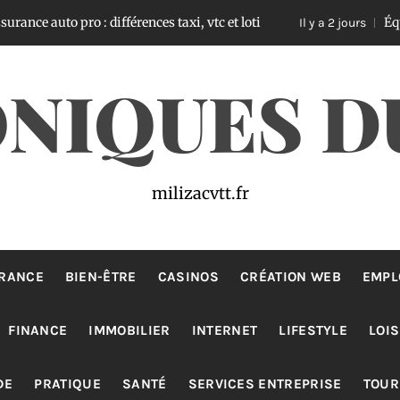
 pro : différences taxi, vtc et loti
Équipements o
Il y a 2 jours
NIQUES D
milizacvtt.fr
RANCE
BIEN-ÊTRE
CASINOS
CRÉATION WEB
EMPL
FINANCE
IMMOBILIER
INTERNET
LIFESTYLE
LOIS
DE
PRATIQUE
SANTÉ
SERVICES ENTREPRISE
TOUR