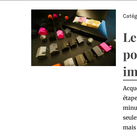
Catég
Le
po
im
Acqué
étape
minu
seul
mais 