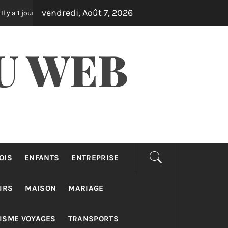
vendredi, Août 7, 2026
Assurance auto pro : différences taxi, vtc et loti
r
Il y a 2 jour
U WEB
OIS
ENFANTS
ENTREPRISE
IRS
MAISON
MARIAGE
ISME VOYAGES
TRANSPORTS