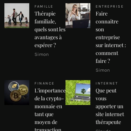
FAMILLE
ENTREPRISE
Thérapie
Faire
familiale,
connaître
quels sont les
son
avantages à
entreprise
espérer ?
sur internet :
comment
Simon
faire ?
Simon
FINANCE
INTERNET
L’importance
Que peut
de la crypto-
vous
monnaie en
apporter un
tant que
site internet
moyen de
thérapeute
transaction