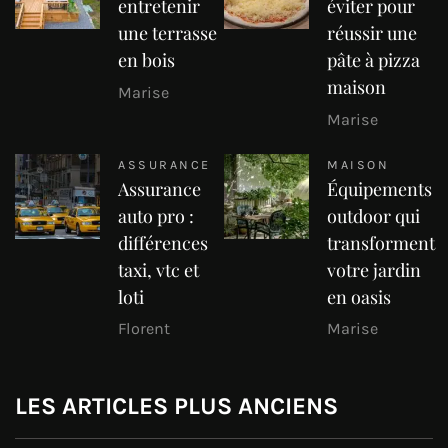
entretenir
éviter pour
une terrasse
réussir une
en bois
pâte à pizza
maison
Marise
Marise
ASSURANCE
MAISON
Assurance
Équipements
auto pro :
outdoor qui
différences
transforment
taxi, vtc et
votre jardin
loti
en oasis
Florent
Marise
LES ARTICLES PLUS ANCIENS