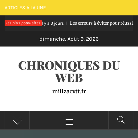
Passer
ARTICLES À LA UNE
au
 bois
les plus populaires
Les erreurs à éviter pour réussir une pâte
contenu
Il y a 3 jours
dimanche, Août 9, 2026
CHRONIQUES DU
WEB
milizacvtt.fr
Menu
principal